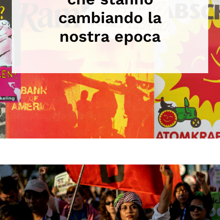
cambiando la
I MOVIMENTI
nostra epoca
Fridays for future
Ultima Generazione
Extinction Rebellion
LE FONTI
Biblioteca
Documentazione
Web Archive