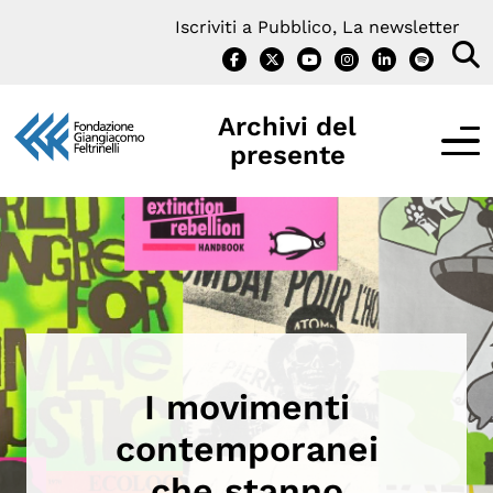
Vai
Iscriviti a Pubblico, La newsletter
al
contenuto
Archivi del
presente
IL PROGETTO
Cos’è Archivi del presente?
Interviste
I movimenti
Notizie e Iniziative
contemporanei
Contatti
che stanno