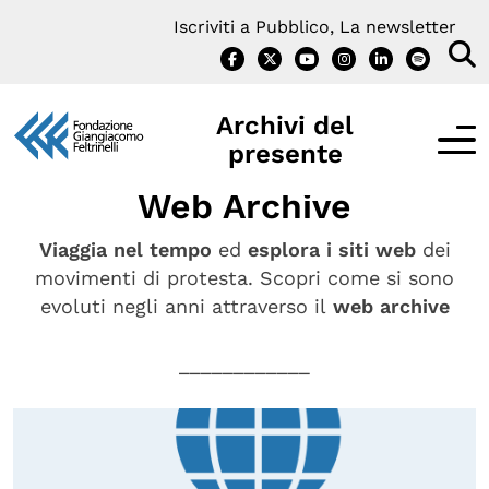
Vai
Iscriviti a Pubblico, La newsletter
al
contenuto
Archivi del
presente
Web Archive
Viaggia nel tempo
ed
esplora i siti web
dei
movimenti di protesta. Scopri come si sono
IL PROGETTO
evoluti negli anni attraverso il
web archive
Cos’è Archivi del presente?
____________
Interviste
Notizie e Iniziative
Contatti