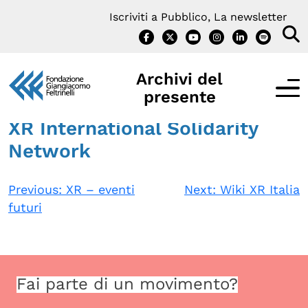
Vai
Iscriviti a Pubblico, La newsletter
al
contenuto
Archivi del
presente
XR International Solidarity
Network
IL PROGETTO
Navigazione
Previous:
XR – eventi
Next:
Wiki XR Italia
Cos’è Archivi del presente?
futuri
articoli
Interviste
Notizie e Iniziative
Fai parte di un movimento?
Contatti