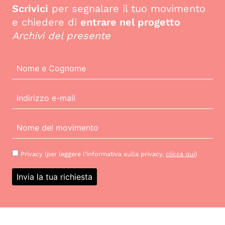
Scrivici
per segnalare il tuo movimento
e chiedere di
entrare nel progetto
I MOVIMENTI
Archivi del presente
Fridays for future
Ultima Generazione
Extinction Rebellion
LE FONTI
Biblioteca
Privacy (per leggere l’informativa sulla privacy,
clicca qui
)
Documentazione
Web Archive