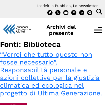
Vai
Iscriviti a Pubblico, La newsletter
al
contenuto
Archivi del
presente
Fonti:
Biblioteca
“Vorrei che tutto questo non
IL PROGETTO
fosse necessario”.
Responsabilità personale e
Cos’è Archivi del presente?
azioni collettive per la giustizia
Interviste
climatica ed ecologica nel
Notizie e Iniziative
progetto di Ultima Generazione.
Contatti