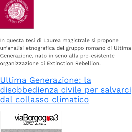
I MOVIMENTI
Fridays for future
In questa tesi di Laurea magistrale si propone
Ultima Generazione
un’analisi etnografica del gruppo romano di Ultima
Extinction Rebellion
Generazione, nato in seno alla pre-esistente
organizzazione di Extinction Rebellion.
LE FONTI
Ultima Generazione: la
disobbedienza civile per salvarci
Biblioteca
dal collasso climatico
Documentazione
Web Archive