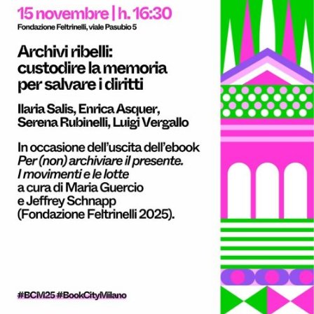
I MOVIMENTI
Fridays for future
Ultima Generazione
Extinction Rebellion
LE FONTI
Biblioteca
Documentazione
Web Archive