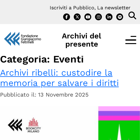
Vai
Iscriviti a Pubblico, La newsletter
al
contenuto
Archivi del
presente
Categoria:
Eventi
Archivi ribelli: custodire la
IL PROGETTO
memoria per salvare i diritti
Cos’è Archivi del presente?
Pubblicato il: 13 Novembre 2025
Interviste
Notizie e Iniziative
Contatti