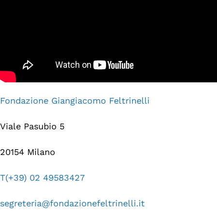
Fondazione Giangiacomo Feltrinelli
Viale Pasubio 5
20154 Milano
T(+39) 02 49583427
segreteria@fondazionefeltrinelli.it